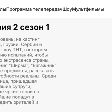
алы
Программа телепередач
Шоу
Мультфильмы
ия 2 сезон 1
вень: на кастинг
, Грузии, Сербии и
и-шоу ТНТ, в котором
рию испытаний, чтобы
о экстрасенса страны.
ния "Ширма", "Багажник"
ые предметы, рассказать
особности реальны. Среди
ьница, пришедшая
вшие супруги,
е яркие герои со
йшие попадут в
едить зрителей и