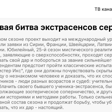
ТВ кан
вая битва экстрасенсов сер
вом сезоне проект выходит на международный уро
ли заявки из Сирии, Франции, Швейцарии, Латвии
ии. Юбилейный, 25-й сезон мистического реалит
, заявляющие о сверхспособностях, проходят се
зать свой дар и побороться за звание сильнейшег
ендентам предстоит пройти классические испыта
истер Икс", где они должны почувствовать скрыт
ду о незнакомом человеке и доказать, что их сп
тников - люди разных возрастов и судеб: учител
блачить своего бывшего ученика-экстрасенса, бы
олжающие эзотерическое соперничество, и други
ми историями и методами работы. Только сильне
вной состав сезона и продолжат борьбу, чтобы уб
ать, что их дар - настоящий.