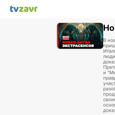
Но
В но
приш
Итал
люди
дока
Прет
и "М
прав
учас
разо
прод
свои
осно
доказ