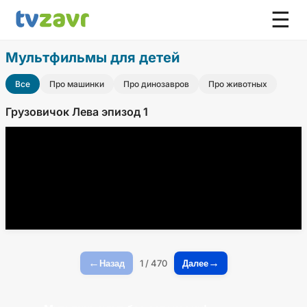
☰
Мультфильмы для детей
Все
Про машинки
Про динозавров
Про животных
Грузовичок Лева эпизод 1
←
→
1 / 470
Назад
Далее