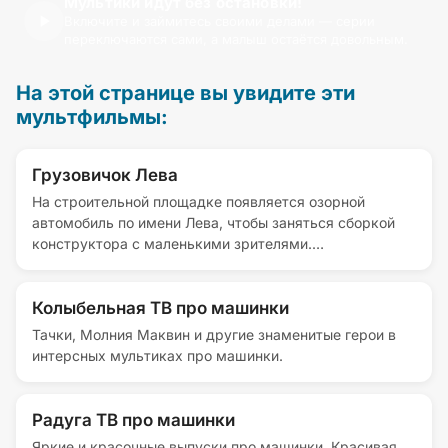
Мультики идут без остановки!
Включите и займитесь своими делами — серии
переключаются сами, а малыш остаётся довольным.
На этой странице вы увидите эти
мультфильмы:
Грузовичок Лева
На строительной площадке появляется озорной
автомобиль по имени Лева, чтобы заняться сборкой
конструктора с маленькими зрителями.
Любознательный грузовичок привозит с собой
разноцветные детали, из которых предстоит создать
интересную машину или механизм. Во время игры
Колыбельная ТВ про машинки
юные помощники учатся быть внимательными, так как
Тачки, Молния Маквин и другие знаменитые герои в
им необходимо отыскать все элементы, которые
интерсных мультиках про машинки.
хитро спрятаны в песочнице или на горке. Такое
занятие отлично тренирует способность
ориентироваться в пространстве и фокусировать
Радуга ТВ про машинки
внимание на поиске предметов.
Яркие и красочные выпуски про машинки. Красивая