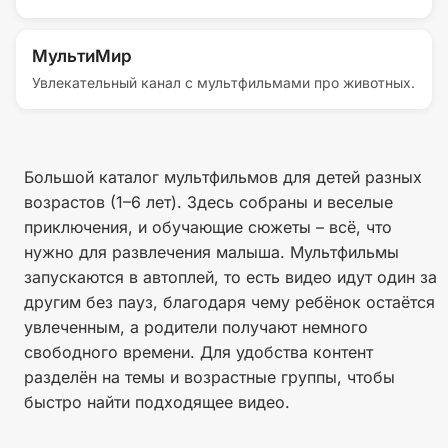
раскроют множество интересных фактов из жизни
мегаполисе, населенном доисторическими ящерами.
этих удивительных существ. Этот познавательный
Центральные персонажи — любознательный мальчик
сборник подарит малышам новые знания и море
Рики и его рассудительная сестра Тина, которые
МультиМир
положительных эмоций!
постоянно стремятся понять устройство окружающей
Увлекательный канал с мультфильмами про животных.
действительности. Их пытливый ум порождает
бесчисленное множество теорий и догадок, которые
взрослые не всегда могут объяснить доступно, да и
сами непоседы редко усидчиво внимают
Большой каталог мультфильмов для детей разных
объяснениям. Каждая новая идея или гипотеза
возрастов (1–6 лет). Здесь собраны и веселые
превращается для маленьких исследователей в
увлекательное путешествие, где они получают шанс
приключения, и обучающие сюжеты – всё, что
самостоятельно подтвердить или опровергнуть
нужно для развлечения малыша. Мультфильмы
собственные догадки опытным путем.
запускаются в автоплей, то есть видео идут один за
другим без пауз, благодаря чему ребёнок остаётся
увлеченным, а родители получают немного
свободного времени. Для удобства контент
разделён на темы и возрастные группы, чтобы
быстро найти подходящее видео.