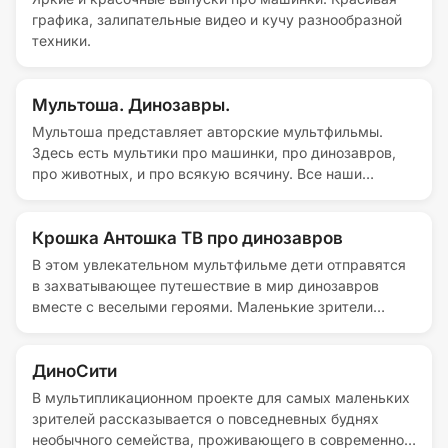
графика, залипательные видео и кучу разнообразной
техники.
Мультоша. Динозавры.
Мультоша представляет авторские мультфильмы.
Здесь есть мультики про машинки, про динозавров,
про животных, и про всякую всячину. Все наши
мультики интересные, познавательные и полезные.
Приятного просмотра!
Крошка Антошка ТВ про динозавров
В этом увлекательном мультфильме дети отправятся
в захватывающее путешествие в мир динозавров
вместе с веселыми героями. Маленькие зрители
узнают, как называются разные виды древних
ящеров, услышат простую и запоминающуюся
песенку о них, а также познакомятся с голодным
ДиноСити
Тирексом и увидят, как он ищет себе пропитание.
В мультипликационном проекте для самых маленьких
Вместе с отважной машинкой Пикапчиком и командой
зрителей рассказывается о повседневных буднях
Следопытов ребята изучат кости динозавров и
необычного семейства, проживающего в современном