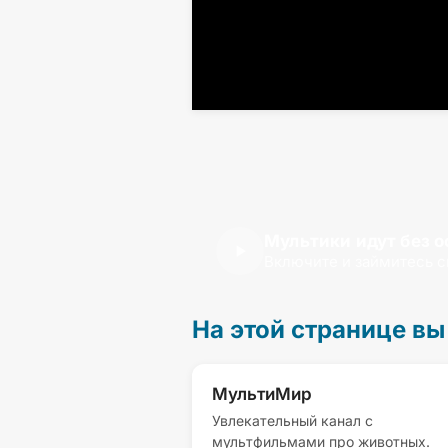
Мультики идут без о
Включите и займитесь 
На этой странице вы
МультиМир
Увлекательный канал с
мультфильмами про животных.