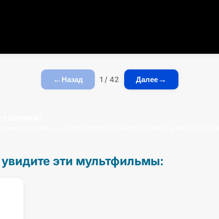
←
→
1 / 42
Назад
Далее
становки!
своими делами — серии переключаются сами, а малыш оста
 увидите эти мультфильмы: