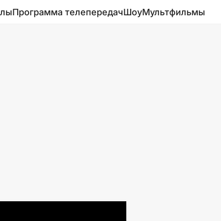
алы
Программа телепередач
Шоу
Мультфильмы