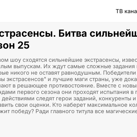
ТВ кан
страсенсы. Битва сильнейш
зон 25
вом шоу сходятся сильнейшие экстрасенсы, изве
лым выпускам. Их ждут самые сложные задания 
рые никого не оставят равнодушным. Победител
вы экстрасенсов" и лучшие маги страны, уже док
пают в решающее противостояние. Вместе с новы
ндами первого сезона они проходят испытания в г
х действиями следят герои заданий, конкуренты и
авить свои оценки. Кто наберет максимальное ко
жит победу? Ради главного титула все магически