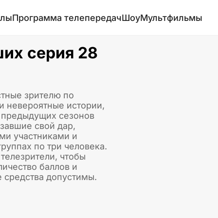
алы
Программа телепередач
Шоу
Мультфильмы
их серия 28
стные зрителю по
и невероятные истории,
и предыдущих сезонов
азавшие свой дар,
ми участниками и
руппах по три человека.
 телезрители, чтобы
личество баллов и
е средства допустимы.