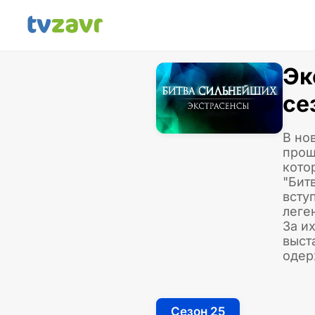
Эк
се
В но
прош
кото
"Бит
всту
леге
За и
выст
одер
Сезон 25