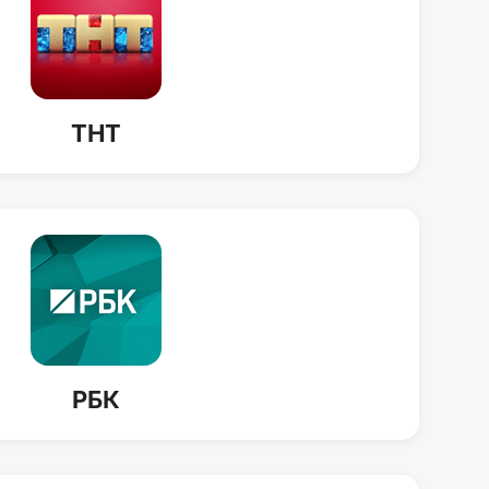
ТНТ
РБК