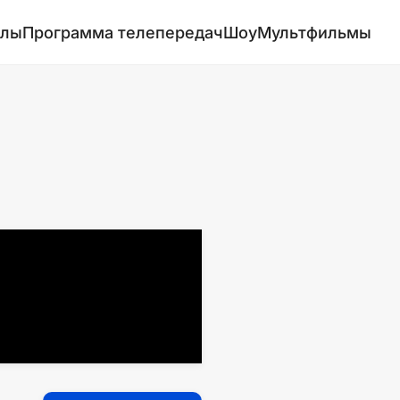
алы
Программа телепередач
Шоу
Мультфильмы