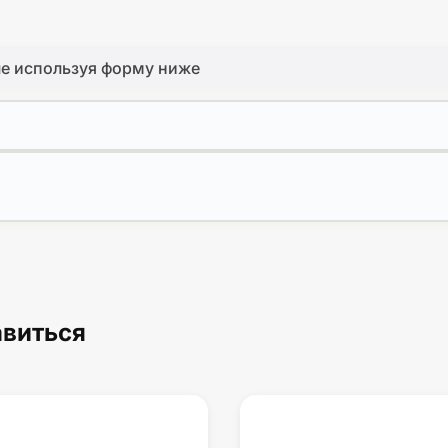
че используя форму ниже
авиться