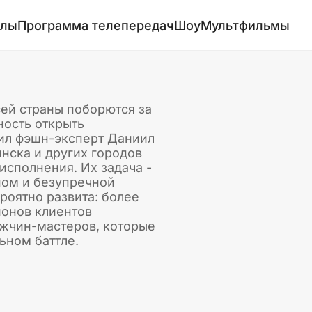
алы
Программа телепередач
Шоу
Мультфильмы
сей страны поборются за
ность открыть
пил фэшн-эксперт Даниил
инска и других городов
исполнения. Их задача -
ном и безупречной
роятно развита: более
ионов клиентов
ужчин-мастеров, которые
ьном баттле.