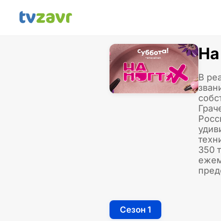
На
В ре
зван
собс
Грач
Росс
удив
техн
350 
ежем
пред
Сезон 1