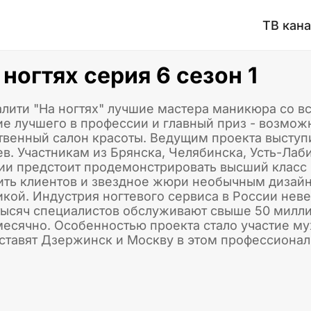
ТВ кан
 ногтях серия 6 сезон 1
алити "На ногтях" лучшие мастера маникюра со в
ие лучшего в профессии и главный приз - возмож
твенный салон красоты. Ведущим проекта высту
ев. Участникам из Брянска, Челябинска, Усть-Лаб
ии предстоит продемонстрировать высший класс 
ить клиентов и звездное жюри необычным дизай
икой. Индустрия ногтевого сервиса в России неве
тысяч специалистов обслуживают свыше 50 милл
есячно. Особенностью проекта стало участие м
ставят Дзержинск и Москву в этом профессионал