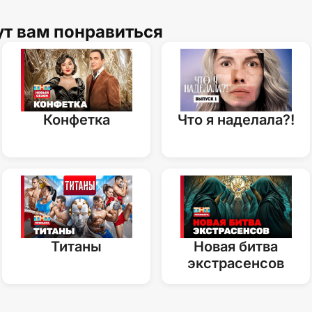
ут вам понравиться
Конфетка
Что я наделала?!
Титаны
Новая битва
экстрасенсов