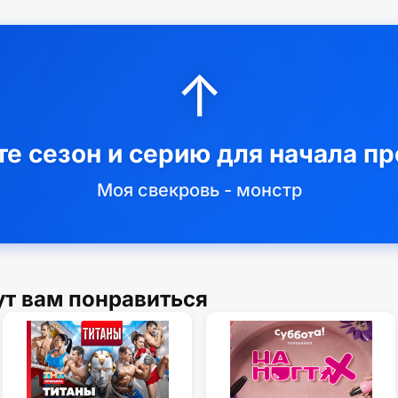
↑
е сезон и серию для начала п
Моя свекровь - монстр
ут вам понравиться