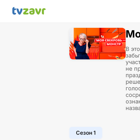
Мо
В эт
забы
учас
не п
праз
реше
голо
соср
озна
назв
Сезон 1