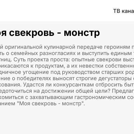
ТВ кан
я свекровь - монстр
ой оригинальной кулинарной передаче героиням 
ть о семейных разногласиях и выступить единым
тниц. Суть проекта проста: опытные свекрови выс
рикасаются к продуктам, а их невестки собственн
дничное угощение под руководством старших род
ние о победителях выносят строгие дегустатор
сования. Удастся ли конкурсанткам отбросить бы
едоточиться на достижении общей цели? Предла
комиться с захватывающим гастрономическим со
анием "Моя свекровь - монстр".