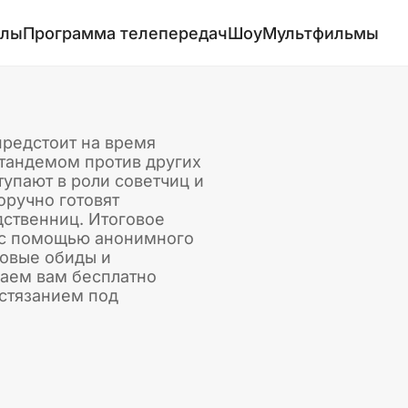
алы
Программа телепередач
Шоу
Мультфильмы
предстоит на время
 тандемом против других
тупают в роли советчиц и
оручно готовят
ственниц. Итоговое
ы с помощью анонимного
товые обиды и
гаем вам бесплатно
стязанием под