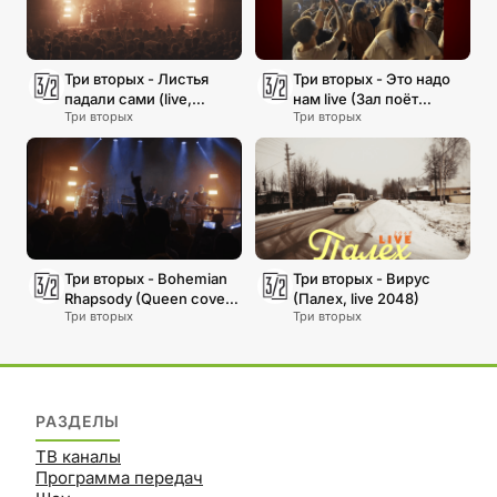
Три вторых - Листья
Три вторых - Это надо
падали сами (live,
нам live (Зал поёт
Три вторых
Три вторых
Урбан)
двухголосие!)
Три вторых - Bohemian
Три вторых - Вирус
Rhapsody (Queen cover,
(Палех, live 2048)
Три вторых
Три вторых
live 2024)
РАЗДЕЛЫ
ТВ каналы
Программа передач