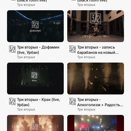
(black room live)
(black room live)
Три вторых
Три вторых
Три вторых - Дофамин
Три вторых - запись
(live, Урбан)
барабанов на новый
Три вторых
Три вторых
альбом (Синелаб, 2024)
Три вторых - Крах (live,
Три вторых -
Урбан)
Алкоголизм + Радость
Три вторых
Три вторых
(live, Урбан)