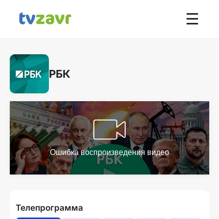
☰
РБК
Телепрограмма