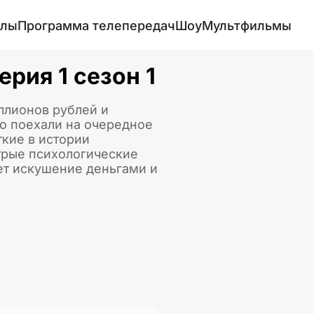
алы
Программа телепередач
Шоу
Мультфильмы
рия 1 сезон 1
иллионов рублей и
то поехали на очередное
ткие в истории
трые психологические
дет искушение деньгами и