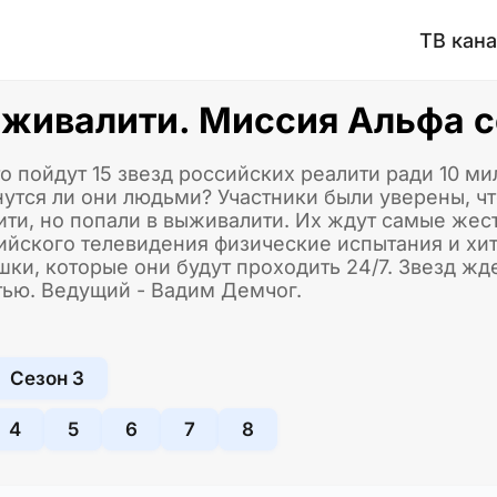
ТВ кан
живалити. Миссия Альфа се
то пойдут 15 звезд российских реалити ради 10 м
нутся ли они людьми? Участники были уверены, ч
ити, но попали в выживалити. Их ждут самые жес
ийского телевидения физические испытания и хи
шки, которые они будут проходить 24/7. Звезд ж
тью. Ведущий - Вадим Демчог.
Сезон 3
4
5
6
7
8