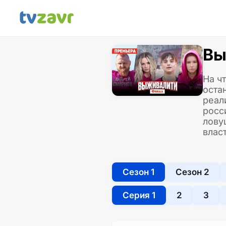
Вы
На ч
оста
реал
росс
лову
влас
Сезон 1
Сезон 2
Серия 1
2
3